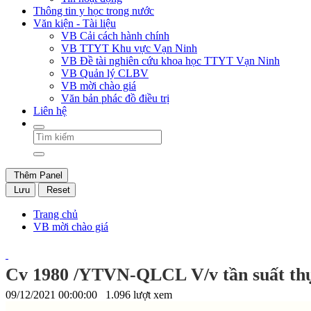
Thông tin y học trong nước
Văn kiện - Tài liệu
VB Cải cách hành chính
VB TTYT Khu vực Vạn Ninh
VB Đề tài nghiên cứu khoa học TTYT Vạn Ninh
VB Quản lý CLBV
VB mời chào giá
Văn bản phác đồ điều trị
Liên hệ
Thêm Panel
Lưu
Reset
Trang chủ
VB mời chào giá
Cv 1980 /YTVN-QLCL V/v tần suất thự
09/12/2021 00:00:00
1.096 lượt xem