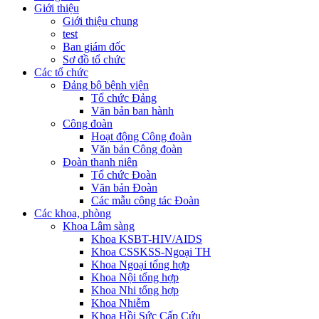
Giới thiệu
Giới thiệu chung
test
Ban giám đốc
Sơ đồ tổ chức
Các tổ chức
Đảng bộ bệnh viện
Tổ chức Đảng
Văn bản ban hành
Công đoàn
Hoạt động Công đoàn
Văn bản Công đoàn
Đoàn thanh niên
Tổ chức Đoàn
Văn bản Đoàn
Các mẫu công tác Đoàn
Các khoa, phòng
Khoa Lâm sàng
Khoa KSBT-HIV/AIDS
Khoa CSSKSS-Ngoại TH
Khoa Ngoại tổng hợp
Khoa Nội tổng hợp
Khoa Nhi tổng hợp
Khoa Nhiễm
Khoa Hồi Sức Cấp Cứu