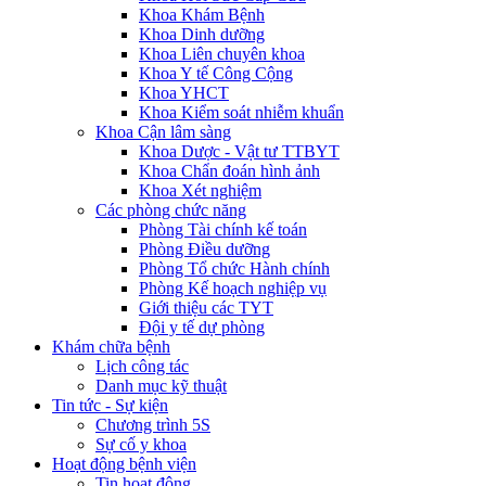
Khoa Khám Bệnh
Khoa Dinh dưỡng
Khoa Liên chuyên khoa
Khoa Y tế Công Cộng
Khoa YHCT
Khoa Kiểm soát nhiễm khuẩn
Khoa Cận lâm sàng
Khoa Dược - Vật tư TTBYT
Khoa Chẩn đoán hình ảnh
Khoa Xét nghiệm
Các phòng chức năng
Phòng Tài chính kế toán
Phòng Điều dưỡng
Phòng Tổ chức Hành chính
Phòng Kế hoạch nghiệp vụ
Giới thiệu các TYT
Đội y tế dự phòng
Khám chữa bệnh
Lịch công tác
Danh mục kỹ thuật
Tin tức - Sự kiện
Chương trình 5S
Sự cố y khoa
Hoạt động bệnh viện
Tin hoạt động