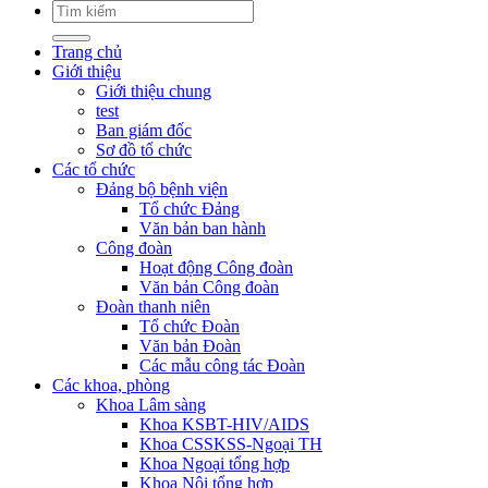
Trang chủ
Giới thiệu
Giới thiệu chung
test
Ban giám đốc
Sơ đồ tổ chức
Các tổ chức
Đảng bộ bệnh viện
Tổ chức Đảng
Văn bản ban hành
Công đoàn
Hoạt động Công đoàn
Văn bản Công đoàn
Đoàn thanh niên
Tổ chức Đoàn
Văn bản Đoàn
Các mẫu công tác Đoàn
Các khoa, phòng
Khoa Lâm sàng
Khoa KSBT-HIV/AIDS
Khoa CSSKSS-Ngoại TH
Khoa Ngoại tổng hợp
Khoa Nội tổng hợp