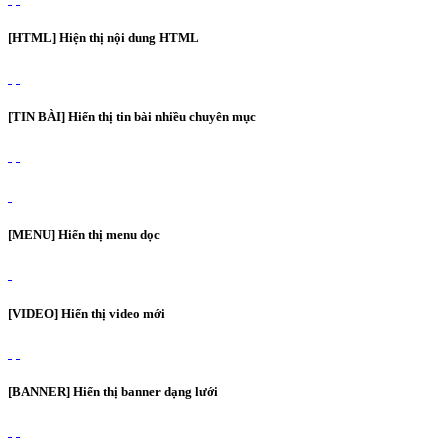
[HTML] Hiện thị nội dung HTML
[TIN BÀI] Hiển thị tin bài nhiều chuyên mục
[MENU] Hiển thị menu dọc
[VIDEO] Hiển thị video mới
[BANNER] Hiển thị banner dạng lưới