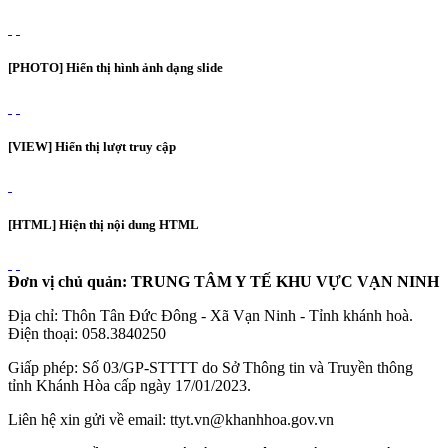
[PHOTO] Hiển thị hình ảnh dạng slide
[VIEW] Hiển thị lượt truy cập
[HTML] Hiện thị nội dung HTML
Đơn vị chủ quản: TRUNG TÂM Y TẾ KHU VỰC VẠN NINH
Địa chỉ: Thôn Tân Đức Đông - Xã Vạn Ninh - Tỉnh khánh hoà.
Điện thoại: 058.3840250
Giấp phép: Số 03/GP-STTTT do Sở Thông tin và Truyền thông
tỉnh Khánh Hòa cấp ngày 17/01/2023.
Liên hệ xin gửi về email: ttyt.vn@khanhhoa.gov.vn