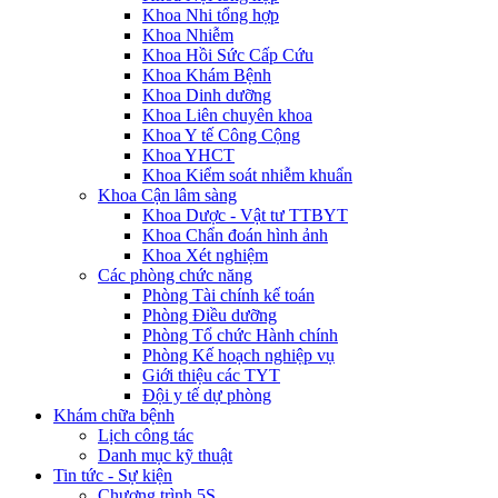
Khoa Nhi tổng hợp
Khoa Nhiễm
Khoa Hồi Sức Cấp Cứu
Khoa Khám Bệnh
Khoa Dinh dưỡng
Khoa Liên chuyên khoa
Khoa Y tế Công Cộng
Khoa YHCT
Khoa Kiểm soát nhiễm khuẩn
Khoa Cận lâm sàng
Khoa Dược - Vật tư TTBYT
Khoa Chẩn đoán hình ảnh
Khoa Xét nghiệm
Các phòng chức năng
Phòng Tài chính kế toán
Phòng Điều dưỡng
Phòng Tổ chức Hành chính
Phòng Kế hoạch nghiệp vụ
Giới thiệu các TYT
Đội y tế dự phòng
Khám chữa bệnh
Lịch công tác
Danh mục kỹ thuật
Tin tức - Sự kiện
Chương trình 5S