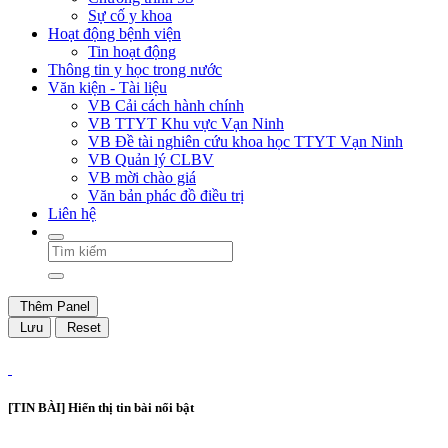
Sự cố y khoa
Hoạt động bệnh viện
Tin hoạt động
Thông tin y học trong nước
Văn kiện - Tài liệu
VB Cải cách hành chính
VB TTYT Khu vực Vạn Ninh
VB Đề tài nghiên cứu khoa học TTYT Vạn Ninh
VB Quản lý CLBV
VB mời chào giá
Văn bản phác đồ điều trị
Liên hệ
Thêm Panel
Lưu
Reset
[TIN BÀI] Hiển thị tin bài nổi bật