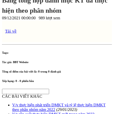
Bảng tổng hợp danh mục KT đã thực
hiện theo phân nhóm
09/12/2021 00:00:00
989 lượt xem
Tải về
Tags:
Tác giả:
BBT Website
Tổng số điểm của bài viết là:
0
trong
0
đánh giá
Xếp hạng:
0
-
0
phiếu bầu
CÁC BÀI VIẾT KHÁC
V/v thực hiện phát triển DMKT và tỷ lệ thực hiện DMKT
theo phân nhóm năm 2022
(29/01/2023)