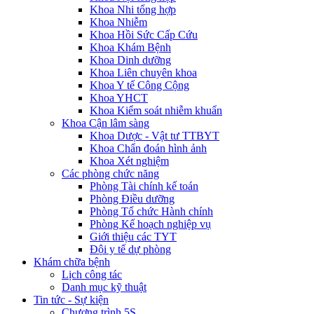
Khoa Nhi tổng hợp
Khoa Nhiễm
Khoa Hồi Sức Cấp Cứu
Khoa Khám Bệnh
Khoa Dinh dưỡng
Khoa Liên chuyên khoa
Khoa Y tế Công Cộng
Khoa YHCT
Khoa Kiểm soát nhiễm khuẩn
Khoa Cận lâm sàng
Khoa Dược - Vật tư TTBYT
Khoa Chẩn đoán hình ảnh
Khoa Xét nghiệm
Các phòng chức năng
Phòng Tài chính kế toán
Phòng Điều dưỡng
Phòng Tổ chức Hành chính
Phòng Kế hoạch nghiệp vụ
Giới thiệu các TYT
Đội y tế dự phòng
Khám chữa bệnh
Lịch công tác
Danh mục kỹ thuật
Tin tức - Sự kiện
Chương trình 5S