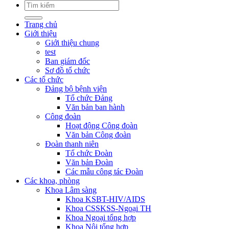
Trang chủ
Giới thiệu
Giới thiệu chung
test
Ban giám đốc
Sơ đồ tổ chức
Các tổ chức
Đảng bộ bệnh viện
Tổ chức Đảng
Văn bản ban hành
Công đoàn
Hoạt động Công đoàn
Văn bản Công đoàn
Đoàn thanh niên
Tổ chức Đoàn
Văn bản Đoàn
Các mẫu công tác Đoàn
Các khoa, phòng
Khoa Lâm sàng
Khoa KSBT-HIV/AIDS
Khoa CSSKSS-Ngoại TH
Khoa Ngoại tổng hợp
Khoa Nội tổng hợp