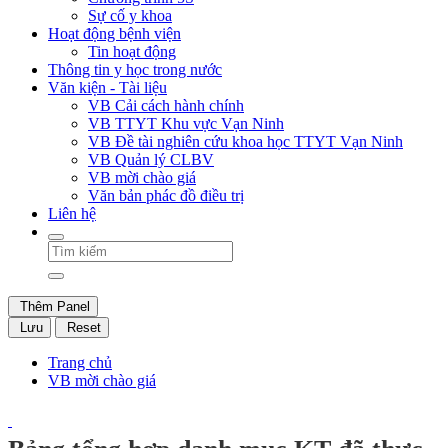
Sự cố y khoa
Hoạt động bệnh viện
Tin hoạt động
Thông tin y học trong nước
Văn kiện - Tài liệu
VB Cải cách hành chính
VB TTYT Khu vực Vạn Ninh
VB Đề tài nghiên cứu khoa học TTYT Vạn Ninh
VB Quản lý CLBV
VB mời chào giá
Văn bản phác đồ điều trị
Liên hệ
Thêm Panel
Lưu
Reset
Trang chủ
VB mời chào giá