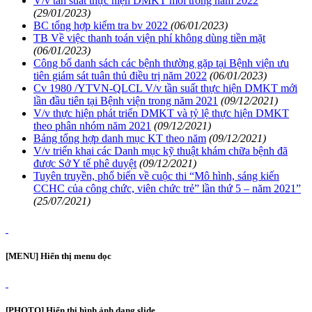
V/v tần suất thực hiện DMKT mới trong năm 2022
(29/01/2023)
BC tổng hợp kiểm tra bv 2022
(06/01/2023)
TB Về việc thanh toán viện phí không dùng tiền mặt
(06/01/2023)
Công bố danh sách các bệnh thường gặp tại Bệnh viện ưu
tiên giám sát tuân thủ điều trị năm 2022
(06/01/2023)
Cv 1980 /YTVN-QLCL V/v tần suất thực hiện DMKT mới
lần đầu tiên tại Bệnh viện trong năm 2021
(09/12/2021)
V/v thực hiện phát triển DMKT và tỷ lệ thực hiện DMKT
theo phân nhóm năm 2021
(09/12/2021)
Bảng tổng hợp danh mục KT theo năm
(09/12/2021)
V/v triển khai các Danh mục kỹ thuật khám chữa bệnh đã
được Sở Y tế phê duyệt
(09/12/2021)
Tuyên truyền, phổ biến về cuộc thi “Mô hình, sáng kiến
CCHC của công chức, viên chức trẻ” lần thứ 5 – năm 2021”
(25/07/2021)
[MENU] Hiển thị menu dọc
[PHOTO] Hiển thị hình ảnh dạng slide