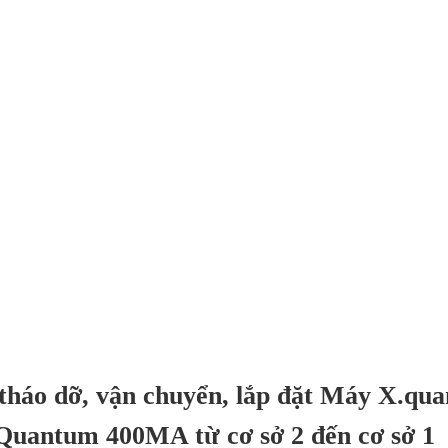
áo dỡ, vận chuyển, lắp đặt Máy X.quang
Quantum 400MA từ cơ sở 2 đến cơ sở 1