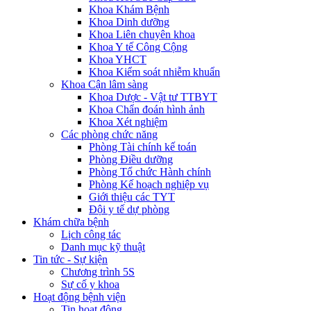
Khoa Khám Bệnh
Khoa Dinh dưỡng
Khoa Liên chuyên khoa
Khoa Y tế Công Cộng
Khoa YHCT
Khoa Kiểm soát nhiễm khuẩn
Khoa Cận lâm sàng
Khoa Dược - Vật tư TTBYT
Khoa Chẩn đoán hình ảnh
Khoa Xét nghiệm
Các phòng chức năng
Phòng Tài chính kế toán
Phòng Điều dưỡng
Phòng Tổ chức Hành chính
Phòng Kế hoạch nghiệp vụ
Giới thiệu các TYT
Đội y tế dự phòng
Khám chữa bệnh
Lịch công tác
Danh mục kỹ thuật
Tin tức - Sự kiện
Chương trình 5S
Sự cố y khoa
Hoạt động bệnh viện
Tin hoạt động