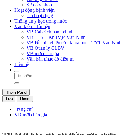
Sự cố y khoa
Hoạt động bệnh viện
Tin hoạt động
Thông tin y học trong nước
Văn kiện - Tài liệu
VB Cải cách hành chính
VB TTYT Khu vực Vạn Ninh
VB Đề tài nghiên cứu khoa học TTYT Vạn Ninh
VB Quản lý CLBV
VB mời chào giá
Văn bản phác đồ điều trị
Liên hệ
Thêm Panel
Lưu
Reset
Trang chủ
VB mời chào giá