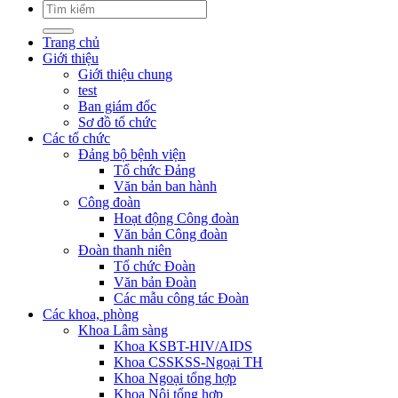
Trang chủ
Giới thiệu
Giới thiệu chung
test
Ban giám đốc
Sơ đồ tổ chức
Các tổ chức
Đảng bộ bệnh viện
Tổ chức Đảng
Văn bản ban hành
Công đoàn
Hoạt động Công đoàn
Văn bản Công đoàn
Đoàn thanh niên
Tổ chức Đoàn
Văn bản Đoàn
Các mẫu công tác Đoàn
Các khoa, phòng
Khoa Lâm sàng
Khoa KSBT-HIV/AIDS
Khoa CSSKSS-Ngoại TH
Khoa Ngoại tổng hợp
Khoa Nội tổng hợp