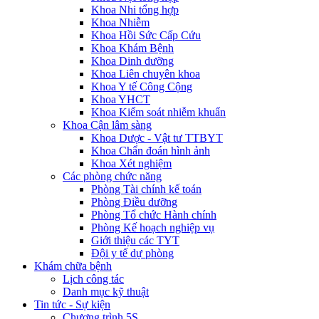
Khoa Nhi tổng hợp
Khoa Nhiễm
Khoa Hồi Sức Cấp Cứu
Khoa Khám Bệnh
Khoa Dinh dưỡng
Khoa Liên chuyên khoa
Khoa Y tế Công Cộng
Khoa YHCT
Khoa Kiểm soát nhiễm khuẩn
Khoa Cận lâm sàng
Khoa Dược - Vật tư TTBYT
Khoa Chẩn đoán hình ảnh
Khoa Xét nghiệm
Các phòng chức năng
Phòng Tài chính kế toán
Phòng Điều dưỡng
Phòng Tổ chức Hành chính
Phòng Kế hoạch nghiệp vụ
Giới thiệu các TYT
Đội y tế dự phòng
Khám chữa bệnh
Lịch công tác
Danh mục kỹ thuật
Tin tức - Sự kiện
Chương trình 5S