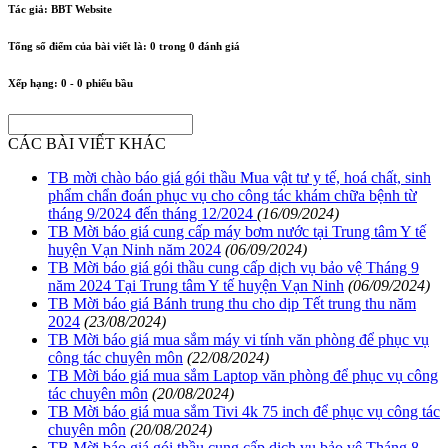
Tác giả:
BBT Website
Tổng số điểm của bài viết là:
0
trong
0
đánh giá
Xếp hạng:
0
-
0
phiếu bầu
CÁC BÀI VIẾT KHÁC
TB mời chào báo giá gói thầu Mua vật tư y tế, hoá chất, sinh
phẩm chẩn đoán phục vụ cho công tác khám chữa bệnh từ
tháng 9/2024 đến tháng 12/2024
(16/09/2024)
TB Mời báo giá cung cấp máy bơm nước tại Trung tâm Y tế
huyện Vạn Ninh năm 2024
(06/09/2024)
TB Mời báo giá gói thầu cung cấp dịch vụ bảo vệ Tháng 9
năm 2024 Tại Trung tâm Y tế huyện Vạn Ninh
(06/09/2024)
TB Mời báo giá Bánh trung thu cho dịp Tết trung thu năm
2024
(23/08/2024)
TB Mời báo giá mua sắm máy vi tính văn phòng để phục vụ
công tác chuyên môn
(22/08/2024)
TB Mời báo giá mua sắm Laptop văn phòng để phục vụ công
tác chuyên môn
(20/08/2024)
TB Mời báo giá mua sắm Tivi 4k 75 inch để phục vụ công tác
chuyên môn
(20/08/2024)
TB Mời báo giá gói thầu cung cấp dịch vụ bảo vệ Tháng 8