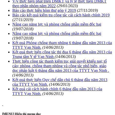
V/v thực hiện phát triển DMKT và tỷ lệ thực hiện DMKT
theo phân nhóm năm 2022
(29/01/2023)
Báo cáo thực hiền hòm thư góp ý 2019
(27/11/2019)
Báo cáo kết quả kiểm tra công tác cải cách hành chính 2019
(27/11/2019)
Nâng cao năng lực và phòng chống phần mềm độc hại
(19/07/2018)
Nâng cao năng lực và phòng chống phần mềm độc hại
(19/07/2018)
Kết quả Phòng chống tham nhũng 6 tháng đầu năm 2013 của
TTYT Vạn Ninh.
(14/06/2013)
Kết quả thực hiện công tác thi đua 6 tháng đầu năm 2013 của
Trung tâm Y tế Vạn Ninh
(14/06/2013)
Thực hiện công tác thanh kiểm tra; giải quyết khiếu nại; tố
cáo; phòng, chống tham nhũng và công tác phổ biến, giáo
dục pháp luật 6 tháng đầu năm 2013 của TTYT Vạn Ninh .
(14/06/2013)
Kết quả thực hiện Quy chế dân chủ 6 tháng đầu năm 2013
của TTYT Vạn Ninh.
(14/06/2013)
Kết quả cải cách hành chính 6 tháng đầu năm 2013 của
TTYT Vạn Ninh.
(14/06/2013)
[MENU] Hiển thị menu dọc