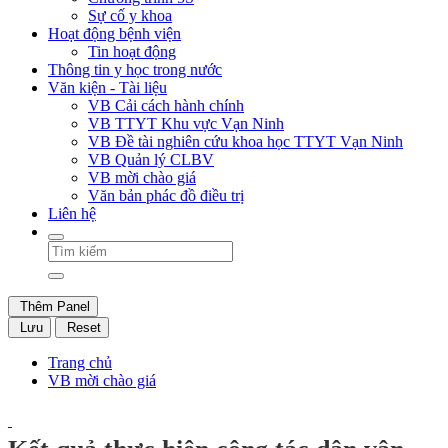
Sự cố y khoa
Hoạt động bệnh viện
Tin hoạt động
Thông tin y học trong nước
Văn kiện - Tài liệu
VB Cải cách hành chính
VB TTYT Khu vực Vạn Ninh
VB Đề tài nghiên cứu khoa học TTYT Vạn Ninh
VB Quản lý CLBV
VB mời chào giá
Văn bản phác đồ điều trị
Liên hệ
Thêm Panel
Lưu
Reset
Trang chủ
VB mời chào giá