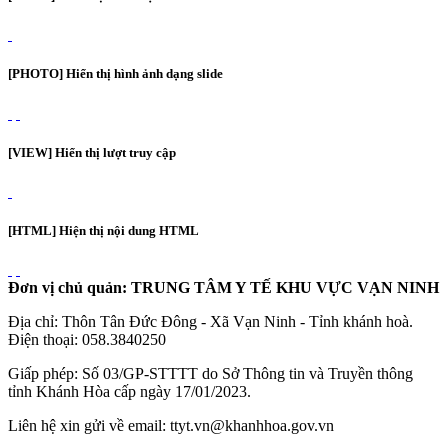
[PHOTO] Hiển thị hình ảnh dạng slide
[VIEW] Hiển thị lượt truy cập
[HTML] Hiện thị nội dung HTML
Đơn vị chủ quản: TRUNG TÂM Y TẾ KHU VỰC VẠN NINH
Địa chỉ: Thôn Tân Đức Đông - Xã Vạn Ninh - Tỉnh khánh hoà.
Điện thoại: 058.3840250
Giấp phép: Số 03/GP-STTTT do Sở Thông tin và Truyền thông
tỉnh Khánh Hòa cấp ngày 17/01/2023.
Liên hệ xin gửi về email: ttyt.vn@khanhhoa.gov.vn