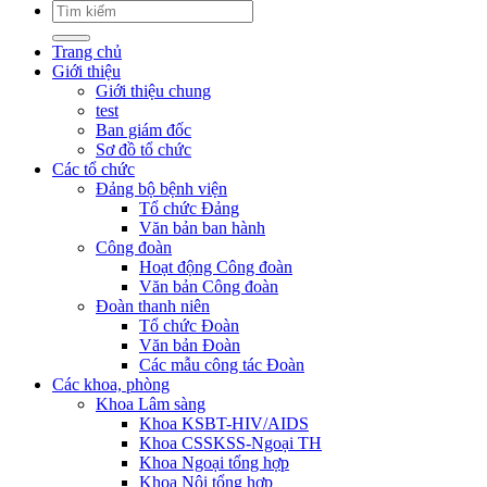
Trang chủ
Giới thiệu
Giới thiệu chung
test
Ban giám đốc
Sơ đồ tổ chức
Các tổ chức
Đảng bộ bệnh viện
Tổ chức Đảng
Văn bản ban hành
Công đoàn
Hoạt động Công đoàn
Văn bản Công đoàn
Đoàn thanh niên
Tổ chức Đoàn
Văn bản Đoàn
Các mẫu công tác Đoàn
Các khoa, phòng
Khoa Lâm sàng
Khoa KSBT-HIV/AIDS
Khoa CSSKSS-Ngoại TH
Khoa Ngoại tổng hợp
Khoa Nội tổng hợp