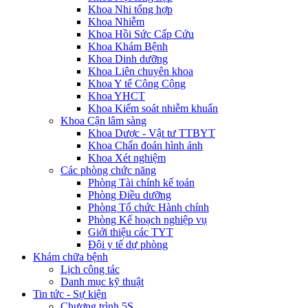
Khoa Nhi tổng hợp
Khoa Nhiễm
Khoa Hồi Sức Cấp Cứu
Khoa Khám Bệnh
Khoa Dinh dưỡng
Khoa Liên chuyên khoa
Khoa Y tế Công Cộng
Khoa YHCT
Khoa Kiểm soát nhiễm khuẩn
Khoa Cận lâm sàng
Khoa Dược - Vật tư TTBYT
Khoa Chẩn đoán hình ảnh
Khoa Xét nghiệm
Các phòng chức năng
Phòng Tài chính kế toán
Phòng Điều dưỡng
Phòng Tổ chức Hành chính
Phòng Kế hoạch nghiệp vụ
Giới thiệu các TYT
Đội y tế dự phòng
Khám chữa bệnh
Lịch công tác
Danh mục kỹ thuật
Tin tức - Sự kiện
Chương trình 5S