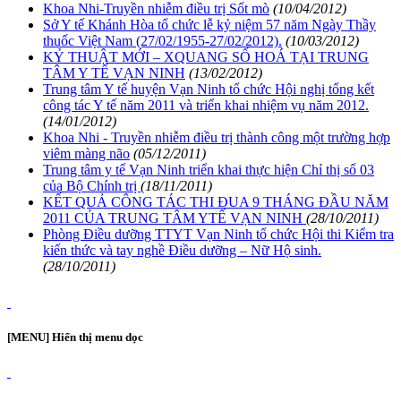
Khoa Nhi-Truyền nhiễm điều trị Sốt mò
(10/04/2012)
Sở Y tế Khánh Hòa tổ chức lễ kỷ niệm 57 năm Ngày Thầy
thuốc Việt Nam (27/02/1955-27/02/2012).
(10/03/2012)
KỶ THUẬT MỚI – XQUANG SỐ HOÁ TẠI TRUNG
TÂM Y TẾ VẠN NINH
(13/02/2012)
Trung tâm Y tế huyện Vạn Ninh tổ chức Hội nghị tổng kết
công tác Y tế năm 2011 và triển khai nhiệm vụ năm 2012.
(14/01/2012)
Khoa Nhi - Truyền nhiễm điều trị thành công một trường hợp
viêm màng não
(05/12/2011)
Trung tâm y tế Vạn Ninh triển khai thực hiện Chỉ thị số 03
của Bộ Chính trị
(18/11/2011)
KẾT QUẢ CÔNG TÁC THI ĐUA 9 THÁNG ĐẦU NĂM
2011 CỦA TRUNG TÂM YTẾ VẠN NINH
(28/10/2011)
Phòng Điều dưỡng TTYT Vạn Ninh tổ chức Hội thi Kiểm tra
kiến thức và tay nghề Điều dưỡng – Nữ Hộ sinh.
(28/10/2011)
[MENU] Hiển thị menu dọc