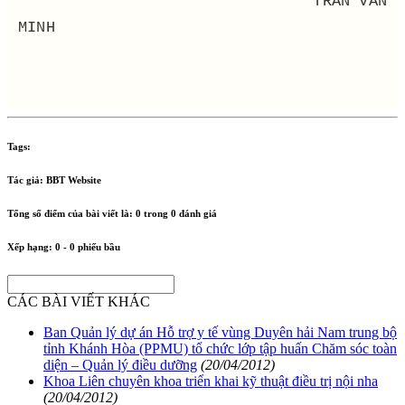
TRẦN VĂN
MINH
Tags:
Tác giả:
BBT Website
Tổng số điểm của bài viết là:
0
trong
0
đánh giá
Xếp hạng:
0
-
0
phiếu bầu
CÁC BÀI VIẾT KHÁC
Ban Quản lý dự án Hỗ trợ y tế vùng Duyên hải Nam trung bộ
tỉnh Khánh Hòa (PPMU) tổ chức lớp tập huấn Chăm sóc toàn
diện – Quản lý điều dưỡng
(20/04/2012)
Khoa Liên chuyên khoa triển khai kỹ thuật điều trị nội nha
(20/04/2012)