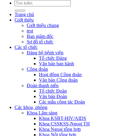
Trang chủ
Giới thiệu
Giới thiệu chung
test
Ban giám đốc
Sơ đồ tổ chức
Các tổ chức
Đảng bộ bệnh viện
Tổ chức Đảng
Văn bản ban hành
Công đoàn
Hoạt động Công đoàn
Văn bản Công đoàn
Đoàn thanh niên
Tổ chức Đoàn
Văn bản Đoàn
Các mẫu công tác Đoàn
Các khoa, phòng
Khoa Lâm sàng
Khoa KSBT-HIV/AIDS
Khoa CSSKSS-Ngoại TH
Khoa Ngoại tổng hợp
Khoa Nội tổng hợp