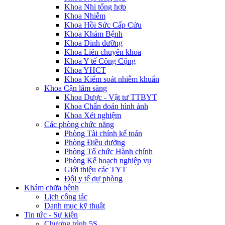
Khoa Nhi tổng hợp
Khoa Nhiễm
Khoa Hồi Sức Cấp Cứu
Khoa Khám Bệnh
Khoa Dinh dưỡng
Khoa Liên chuyên khoa
Khoa Y tế Công Cộng
Khoa YHCT
Khoa Kiểm soát nhiễm khuẩn
Khoa Cận lâm sàng
Khoa Dược - Vật tư TTBYT
Khoa Chẩn đoán hình ảnh
Khoa Xét nghiệm
Các phòng chức năng
Phòng Tài chính kế toán
Phòng Điều dưỡng
Phòng Tổ chức Hành chính
Phòng Kế hoạch nghiệp vụ
Giới thiệu các TYT
Đội y tế dự phòng
Khám chữa bệnh
Lịch công tác
Danh mục kỹ thuật
Tin tức - Sự kiện
Chương trình 5S