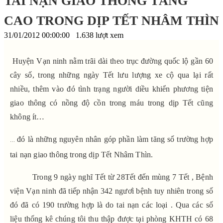
TAI NẠN GIAO THÔNG TĂNG
CAO TRONG DỊP TẾT NHÂM THÌN
31/01/2012 00:00:00
1.638 lượt xem
Huyện Vạn ninh nằm trãi dài theo trục đường quốc lộ gần 60
cây số, trong những ngày Tết lưu lượng xe cộ qua lại rất
nhiều, thêm vào đó tình trạng người diều khiển phương tiện
giao thông
có nồng độ cồn trong máu trong dịp Tết cũng
không ít…
đó là những nguyên nhân góp phần làm tăng số trường hợp
…
tai nạn giao thông trong dịp Tết Nhâm Thìn.
Trong 9 ngày nghĩ Tết từ 28Tết đến mùng 7 Tết , Bệnh
viện Vạn ninh đã tiếp nhận 342 ngươì bệnh tuy nhiên trong số
đó đã có 190 trường hợp là do tai nạn các loại . Qua các số
liệu thống kê chúng tôi thu thập được tại phòng KHTH có 68