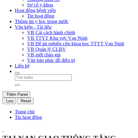
Sự cố y khoa
Hoạt động bệnh viện
Tin hoạt động
Thông tin y học trong nước
Văn kiện - Tài liệu
VB Cải cách hành chính
VB TTYT Khu vực Vạn Ninh
VB Đề tài nghiên cứu khoa học TTYT Vạn Ninh
VB Quản lý CLBV
VB mời chào giá
Văn bản phác đồ điều trị
Liên hệ
Thêm Panel
Lưu
Reset
Trang chủ
Tin hoạt động