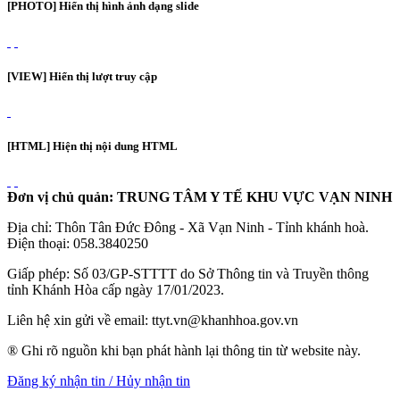
[PHOTO] Hiển thị hình ảnh dạng slide
[VIEW] Hiển thị lượt truy cập
[HTML] Hiện thị nội dung HTML
Đơn vị chủ quản: TRUNG TÂM Y TẾ KHU VỰC VẠN NINH
Địa chỉ: Thôn Tân Đức Đông - Xã Vạn Ninh - Tỉnh khánh hoà.
Điện thoại: 058.3840250
Giấp phép: Số 03/GP-STTTT do Sở Thông tin và Truyền thông
tỉnh Khánh Hòa cấp ngày 17/01/2023.
Liên hệ xin gửi về email: ttyt.vn@khanhhoa.gov.vn
® Ghi rõ nguồn khi bạn phát hành lại thông tin từ website này.
Đăng ký nhận tin / Hủy nhận tin