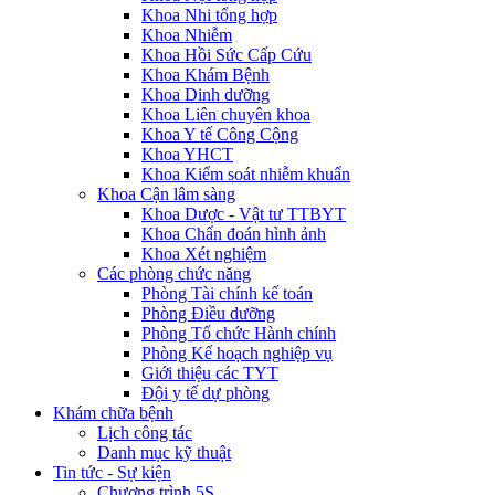
Khoa Nhi tổng hợp
Khoa Nhiễm
Khoa Hồi Sức Cấp Cứu
Khoa Khám Bệnh
Khoa Dinh dưỡng
Khoa Liên chuyên khoa
Khoa Y tế Công Cộng
Khoa YHCT
Khoa Kiểm soát nhiễm khuẩn
Khoa Cận lâm sàng
Khoa Dược - Vật tư TTBYT
Khoa Chẩn đoán hình ảnh
Khoa Xét nghiệm
Các phòng chức năng
Phòng Tài chính kế toán
Phòng Điều dưỡng
Phòng Tổ chức Hành chính
Phòng Kế hoạch nghiệp vụ
Giới thiệu các TYT
Đội y tế dự phòng
Khám chữa bệnh
Lịch công tác
Danh mục kỹ thuật
Tin tức - Sự kiện
Chương trình 5S