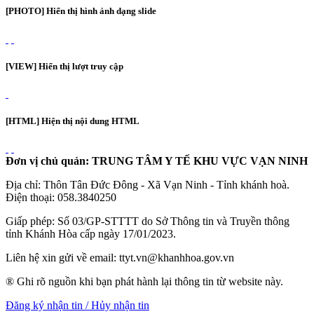
[PHOTO] Hiển thị hình ảnh dạng slide
[VIEW] Hiển thị lượt truy cập
[HTML] Hiện thị nội dung HTML
Đơn vị chủ quản: TRUNG TÂM Y TẾ KHU VỰC VẠN NINH
Địa chỉ: Thôn Tân Đức Đông - Xã Vạn Ninh - Tỉnh khánh hoà.
Điện thoại: 058.3840250
Giấp phép: Số 03/GP-STTTT do Sở Thông tin và Truyền thông
tỉnh Khánh Hòa cấp ngày 17/01/2023.
Liên hệ xin gửi về email: ttyt.vn@khanhhoa.gov.vn
® Ghi rõ nguồn khi bạn phát hành lại thông tin từ website này.
Đăng ký nhận tin / Hủy nhận tin