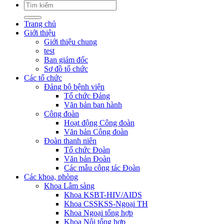
Trang chủ
Giới thiệu
Giới thiệu chung
test
Ban giám đốc
Sơ đồ tổ chức
Các tổ chức
Đảng bộ bệnh viện
Tổ chức Đảng
Văn bản ban hành
Công đoàn
Hoạt động Công đoàn
Văn bản Công đoàn
Đoàn thanh niên
Tổ chức Đoàn
Văn bản Đoàn
Các mẫu công tác Đoàn
Các khoa, phòng
Khoa Lâm sàng
Khoa KSBT-HIV/AIDS
Khoa CSSKSS-Ngoại TH
Khoa Ngoại tổng hợp
Khoa Nội tổng hợp