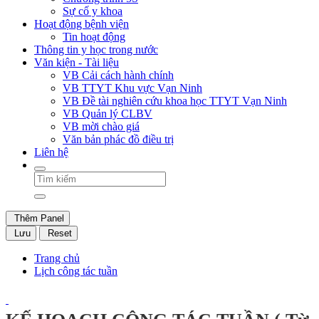
Sự cố y khoa
Hoạt động bệnh viện
Tin hoạt động
Thông tin y học trong nước
Văn kiện - Tài liệu
VB Cải cách hành chính
VB TTYT Khu vực Vạn Ninh
VB Đề tài nghiên cứu khoa học TTYT Vạn Ninh
VB Quản lý CLBV
VB mời chào giá
Văn bản phác đồ điều trị
Liên hệ
Thêm Panel
Lưu
Reset
Trang chủ
Lịch công tác tuần