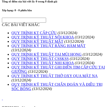
Tổng số điểm của bài viết là:
0
trong
0
đánh giá
Xếp hạng:
0
-
0
phiếu bầu
CÁC BÀI VIẾT KHÁC
QUY TRÌNH KT CẤP CỨU
(13/12/2024)
QUY TRÌNH KỸ THUẬT NỘI KHOA
(13/12/2024)
QUY TRÌNH KỸ THUẬT MẮT
(13/12/2024)
QUY TRÌNH KỸ THUẬT RĂNG HÀM MẶT
(13/12/2024)
QUY TRÌNH KỸ THUẬT TAI MỦI HỌNG
(13/12/2024)
QUY TRÌNH KỸ THUẬT CSSKSS
(13/12/2024)
QUY TRÌNH KỸ THUẬT NHI KHOA
(13/12/2024)
QUY TRÌNH KỸ THUẬT GHI ĐIỆN TIM CẤP CỨU TẠI
GIƯỜNG
(13/12/2024)
QUY TRÌNH KỸ THUẬT THỞ OXY QUA MẶT NẠ
(13/12/2024)
QUY TRÌNH KỸ THUẬT CHẨN ĐOÁN VÀ ĐIỀU TRỊ
SỐC BỎNG
(13/12/2024)