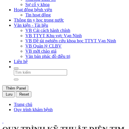
Sự cố y khoa
Hoạt động bệnh viện
Tin hoạt động
Thông tin y học trong nước
Văn kiện - Tài liệu
VB Cải cách hành chính
VB TTYT Khu vực Vạn Ninh
VB Đề tài nghiên cứu khoa học TTYT Vạn Ninh
VB Quản lý CLBV
VB mời chào giá
Văn bản phác đồ điều trị
Liên hệ
Thêm Panel
Lưu
Reset
Trang chủ
Quy trình khám bệnh