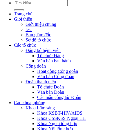
Trang chủ
Giới thiệu
Giới thiệu chung
test
Ban giám đốc
Sơ đồ tổ chức
Các tổ chức
Đảng bộ bệnh viện
Tổ chức Đảng
Văn bản ban hành
Công đoàn
Hoạt động Công đoàn
Văn bản Công đoàn
Đoàn thanh niên
Tổ chức Đoàn
Văn bản Đoàn
Các mẫu công tác Đoàn
Các khoa, phòng
Khoa Lâm sàng
Khoa KSBT-HIV/AIDS
Khoa CSSKSS-Ngoại TH
Khoa Ngoại tổng hợp
Khoa Nội tổng hợp