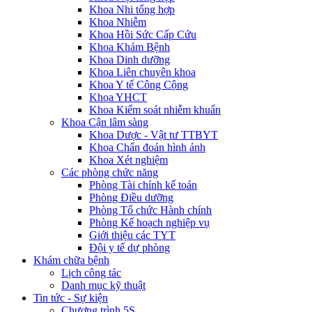
Khoa Nhi tổng hợp
Khoa Nhiễm
Khoa Hồi Sức Cấp Cứu
Khoa Khám Bệnh
Khoa Dinh dưỡng
Khoa Liên chuyên khoa
Khoa Y tế Công Cộng
Khoa YHCT
Khoa Kiểm soát nhiễm khuẩn
Khoa Cận lâm sàng
Khoa Dược - Vật tư TTBYT
Khoa Chẩn đoán hình ảnh
Khoa Xét nghiệm
Các phòng chức năng
Phòng Tài chính kế toán
Phòng Điều dưỡng
Phòng Tổ chức Hành chính
Phòng Kế hoạch nghiệp vụ
Giới thiệu các TYT
Đội y tế dự phòng
Khám chữa bệnh
Lịch công tác
Danh mục kỹ thuật
Tin tức - Sự kiện
Chương trình 5S