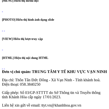
[MENU] Hiển thị menu dọc
[PHOTO] Hiển thị hình ảnh dạng slide
[VIEW] Hiển thị lượt truy cập
[HTML] Hiện thị nội dung HTML
Đơn vị chủ quản: TRUNG TÂM Y TẾ KHU VỰC VẠN NINH
Địa chỉ: Thôn Tân Đức Đông - Xã Vạn Ninh - Tỉnh khánh hoà.
Điện thoại: 058.3840250
Giấp phép: Số 03/GP-STTTT do Sở Thông tin và Truyền thông
tỉnh Khánh Hòa cấp ngày 17/01/2023.
Liên hệ xin gửi về email: ttyt.vn@khanhhoa.gov.vn