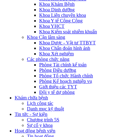
Khoa Khám Bệnh
Khoa Dinh dưỡng
Khoa Liên chuyên khoa
Khoa Y tế Công Cộng
Khoa YHCT
Khoa Kiểm soát nhiễm khuẩn
Khoa Cận lâm sàng
Khoa Dược - Vật tư TTBYT
Khoa Chẩn đoán hình ảnh
Khoa Xét nghiệm
Các phòng chức năng
Phòng Tài chính kế toán
Phòng Điều dưỡng
Phòng Tổ chức Hành chính
Phòng Kế hoạch nghiệp vụ
Giới thiệu các TYT
Đội y tế dự phòng
Khám chữa bệnh
Lịch công tác
Danh mục kỹ thuật
Tin tức - Sự kiện
Chương trình 5S
Sự cố y khoa
Hoạt động bệnh viện
Tin hoạt động