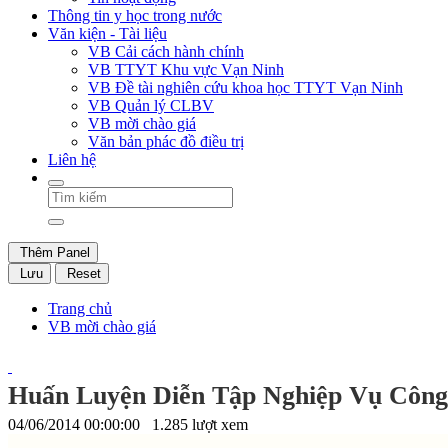
Thông tin y học trong nước
Văn kiện - Tài liệu
VB Cải cách hành chính
VB TTYT Khu vực Vạn Ninh
VB Đề tài nghiên cứu khoa học TTYT Vạn Ninh
VB Quản lý CLBV
VB mời chào giá
Văn bản phác đồ điều trị
Liên hệ
Thêm Panel
Lưu
Reset
Trang chủ
VB mời chào giá
Huấn Luyện Diễn Tập Nghiệp Vụ Công
04/06/2014 00:00:00
1.285 lượt xem