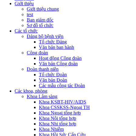
Giới thiệu
Giới thiệu chung
test
Ban giám đốc
Sơ đồ tổ chức
Các tổ chức
Đảng bộ bệnh viện
Tổ chức Đảng
Văn bản ban hành
Công đoàn
Hoạt động Công đoàn
Văn bản Công đoàn
Đoàn thanh niên
Tổ chức Đoàn
Văn bản Đoàn
Các mẫu công tác Đoàn
Các khoa, phòng
Khoa Lâm sàng
Khoa KSBT-HIV/AIDS
Khoa CSSKSS-Ngoại TH
Khoa Ngoại tổng hợp
Khoa Nội tổng hợp
Khoa Nhi tổng hợp
Khoa Nhiễm
Khoa Hồi Sức Cấp Cứu