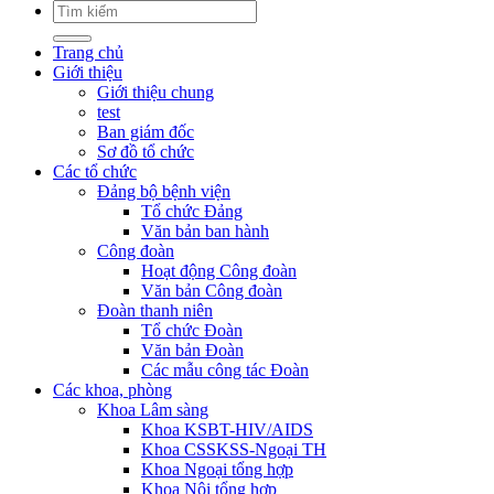
Trang chủ
Giới thiệu
Giới thiệu chung
test
Ban giám đốc
Sơ đồ tổ chức
Các tổ chức
Đảng bộ bệnh viện
Tổ chức Đảng
Văn bản ban hành
Công đoàn
Hoạt động Công đoàn
Văn bản Công đoàn
Đoàn thanh niên
Tổ chức Đoàn
Văn bản Đoàn
Các mẫu công tác Đoàn
Các khoa, phòng
Khoa Lâm sàng
Khoa KSBT-HIV/AIDS
Khoa CSSKSS-Ngoại TH
Khoa Ngoại tổng hợp
Khoa Nội tổng hợp