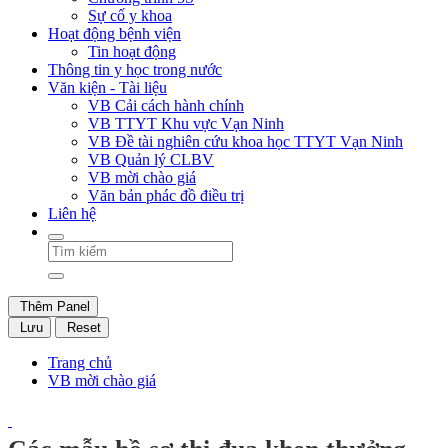
Sự cố y khoa
Hoạt động bệnh viện
Tin hoạt động
Thông tin y học trong nước
Văn kiện - Tài liệu
VB Cải cách hành chính
VB TTYT Khu vực Vạn Ninh
VB Đề tài nghiên cứu khoa học TTYT Vạn Ninh
VB Quản lý CLBV
VB mời chào giá
Văn bản phác đồ điều trị
Liên hệ
Thêm Panel
Lưu
Reset
Trang chủ
VB mời chào giá