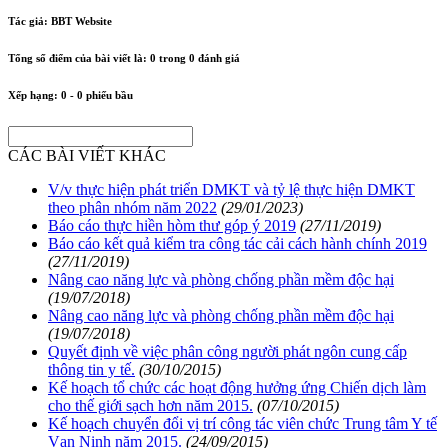
Tác giả:
BBT Website
Tổng số điểm của bài viết là:
0
trong
0
đánh giá
Xếp hạng:
0
-
0
phiếu bầu
CÁC BÀI VIẾT KHÁC
V/v thực hiện phát triển DMKT và tỷ lệ thực hiện DMKT
theo phân nhóm năm 2022
(29/01/2023)
Báo cáo thực hiền hòm thư góp ý 2019
(27/11/2019)
Báo cáo kết quả kiểm tra công tác cải cách hành chính 2019
(27/11/2019)
Nâng cao năng lực và phòng chống phần mềm độc hại
(19/07/2018)
Nâng cao năng lực và phòng chống phần mềm độc hại
(19/07/2018)
Quyết định về việc phân công người phát ngôn cung cấp
thông tin y tế.
(30/10/2015)
Kế hoạch tổ chức các hoạt động hưởng ứng Chiến dịch làm
cho thế giới sạch hơn năm 2015.
(07/10/2015)
Kế hoạch chuyển đổi vị trí công tác viên chức Trung tâm Y tế
Vạn Ninh năm 2015.
(24/09/2015)