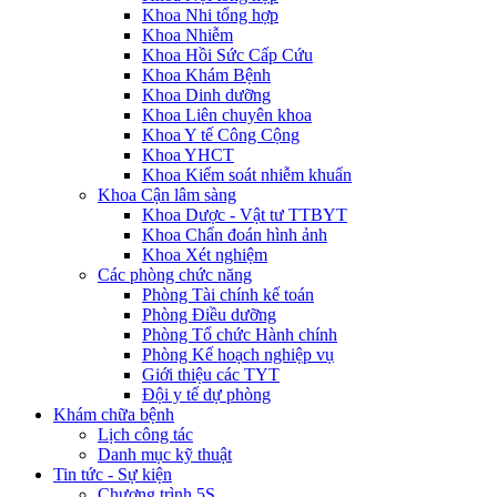
Khoa Nhi tổng hợp
Khoa Nhiễm
Khoa Hồi Sức Cấp Cứu
Khoa Khám Bệnh
Khoa Dinh dưỡng
Khoa Liên chuyên khoa
Khoa Y tế Công Cộng
Khoa YHCT
Khoa Kiểm soát nhiễm khuẩn
Khoa Cận lâm sàng
Khoa Dược - Vật tư TTBYT
Khoa Chẩn đoán hình ảnh
Khoa Xét nghiệm
Các phòng chức năng
Phòng Tài chính kế toán
Phòng Điều dưỡng
Phòng Tổ chức Hành chính
Phòng Kế hoạch nghiệp vụ
Giới thiệu các TYT
Đội y tế dự phòng
Khám chữa bệnh
Lịch công tác
Danh mục kỹ thuật
Tin tức - Sự kiện
Chương trình 5S