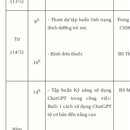
(13/5)
- Tham dự tập huấn tình trạng
Trung
h
8
dinh dưỡng trẻ em.
CSS
Tư
(14/5)
- Bình đơn thuốc
BS T
h
16
- Tập huấn Kỹ năng sử dụng
BS M
h
14
ChatGPT trong công việc:
Buổi 1 cách sử dụng ChatGPT
từ cơ bản đến nâng cao
Năm