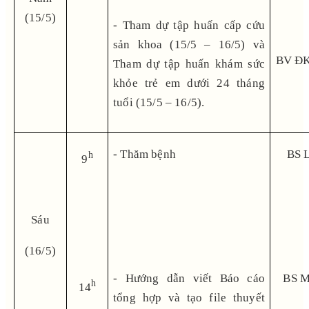
(15/5)
- Tham dự tập huấn cấp cứu
sản khoa (15/5 – 16/5) và
BV ĐK
Tham dự tập huấn khám sức
khỏe trẻ em dưới 24 tháng
tuổi (15/5 – 16/5).
- Thăm bệnh
BS 
h
9
Sáu
(16/5)
- Hướng dẫn viết Báo cáo
BS M
h
14
tổng hợp và tạo file thuyết