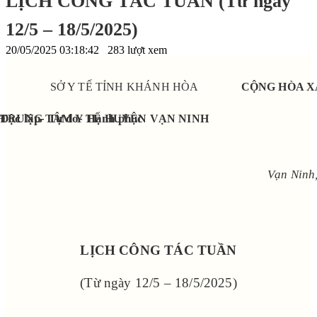
LỊCH CÔNG TÁC TUẦN (Từ ngày
12/5 – 18/5/2025)
20/05/2025 03:18:42
283 lượt xem
SỞ Y TẾ TỈNH KHÁNH HÒA
CỘNG HÒA X
Độc lập- Tự do- Hạnh phúc
TRUNG TÂM Y TẾ HUYỆN VẠN NINH
Vạn Ninh
LỊCH CÔNG TÁC TUẦN
(Từ ngày 12/5 – 18/5/2025)