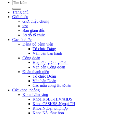
Trang chủ
Giới thiệu
Giới thiệu chung
test
Ban giám đốc
Sơ đồ tổ chức
Các tổ chức
Đảng bộ bệnh viện
Tổ chức Đảng
Văn bản ban hành
Công đoàn
Hoạt động Công đoàn
Văn bản Công đoàn
Đoàn thanh niên
Tổ chức Đoàn
Văn bản Đoàn
Các mẫu công tác Đoàn
Các khoa, phòng
Khoa Lâm sàng
Khoa KSBT-HIV/AIDS
Khoa CSSKSS-Ngoại TH
Khoa Ngoại tổng hợp
Khoa Nội tổng hợp