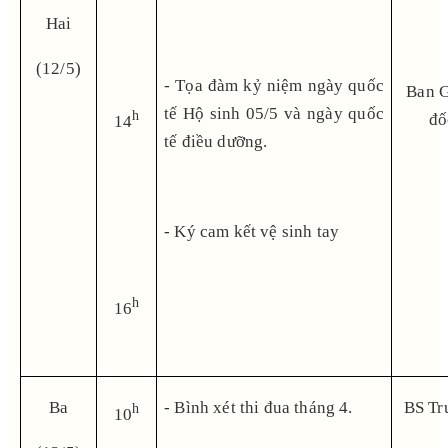
Hai
(12/5)
- Tọa đàm kỷ niệm ngày quốc
Ban 
tế Hộ sinh 05/5 và ngày quốc
h
đố
14
tế điều dưỡng.
- Ký cam kết vệ sinh tay
h
16
Ba
- Bình xét thi đua tháng 4.
BS Tr
h
10