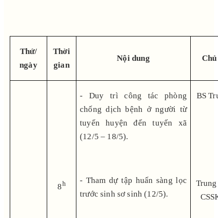
Thứ/
Thời
Nội dung
Chủ 
ngày
gian
-
Duy trì công tác phòng
BS Tr
chống dịch bệnh ở người
từ
tuyến huyện đến tuyến xã
(
12/5 – 18/5
)
.
- Tham dự tập huấn sàng lọc
Trung
h
8
trước sinh sơ sinh (12/5).
CSS