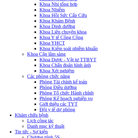
Khoa Nhi tổng hợp
Khoa Nhiễm
Khoa Hồi Sức Cấp Cứu
Khoa Khám Bệnh
Khoa Dinh dưỡng
Khoa Liên chuyên khoa
Khoa Y tế Công Cộng
Khoa YHCT
Khoa Kiểm soát nhiễm khuẩn
Khoa Cận lâm sàng
Khoa Dược - Vật tư TTBYT
Khoa Chẩn đoán hình ảnh
Khoa Xét nghiệm
Các phòng chức năng
Phòng Tài chính kế toán
Phòng Điều dưỡng
Phòng Tổ chức Hành chính
Phòng Kế hoạch nghiệp vụ
Giới thiệu các TYT
Đội y tế dự phòng
Khám chữa bệnh
Lịch công tác
Danh mục kỹ thuật
Tin tức - Sự kiện
Chương trình 5S