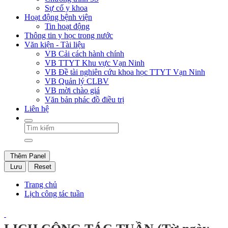
Sự cố y khoa
Hoạt động bệnh viện
Tin hoạt động
Thông tin y học trong nước
Văn kiện - Tài liệu
VB Cải cách hành chính
VB TTYT Khu vực Vạn Ninh
VB Đề tài nghiên cứu khoa học TTYT Vạn Ninh
VB Quản lý CLBV
VB mời chào giá
Văn bản phác đồ điều trị
Liên hệ
Thêm Panel
Lưu
Reset
Trang chủ
Lịch công tác tuần